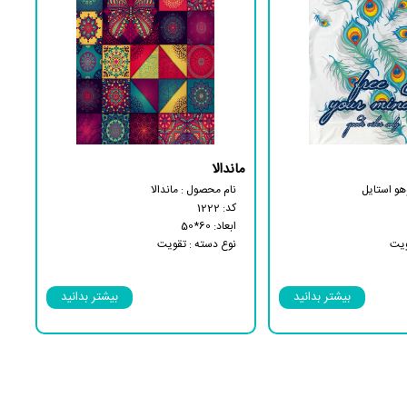
ماندالا
هو استایل
نام محصول : ماندالا
کد: 1222
ابعاد: 60*50
ویت
نوع دسته : تقویت
نوع بسته : 25 کیلویی
 کف
زیست تخریب پذیر
بیشتر بدانید
بیشتر بدانید
ذیر