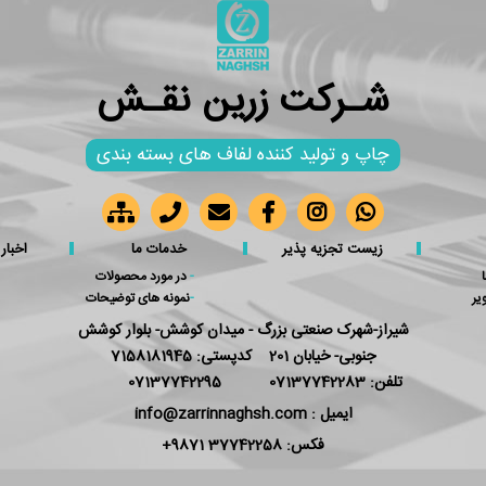
شـرکت زرین نقـش
چاپ و تولید کننده لفاف های بسته بندی
زیست تجزیه پذیر
خدمات ما
اخبار
-
در مورد محصولات
یر
-
نمونه های توضیحات
شیراز-شهرک صنعتی بزرگ - میدان کوشش- بلوار کوشش
جنوبی- خیابان 201 کدپستی: 7158181945
تلفن: 07137742283
07137742295
ایمیل : info@zarrinnaghsh.com
فکس: 37742258 9871+