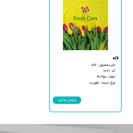
لاله
نام محصول : لاله
کد: 1221
ابعاد: 50*40
نوع دسته : تقویت
نوع بسته : 25 کیلویی
دارای کاست کف
بیشتر بدانید
زیست تخریب‌پذی